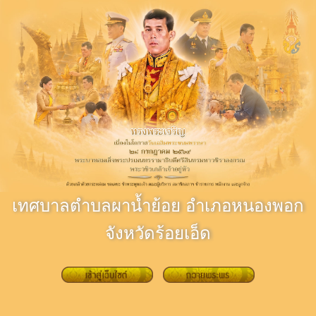
เทศบาลตำบลผาน้ำย้อย อำเภอหนองพอก
จังหวัดร้อยเอ็ด