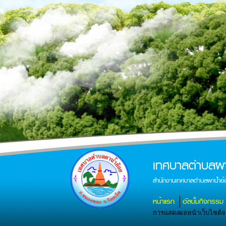
เทศบาลตำบลผา
สำนักงานเทศบาลตำบลผาน้ำย้
หน้าแรก
อัลบั้มกิจกรรม
การแสดงผลหน้าเว็บไซต์จะส