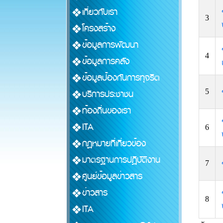
เกี่ยวกับเรา
3
โครงสร้าง
ข้อมูลการพัฒนา
4
ข้อมูลการคลัง
ข้อมูลป้องกันการทุจริต
5
บริการประชาชน
ท้องถิ่นของเรา
ITA
6
กฎหมายที่เกี่ยวข้อง
มาตรฐานการปฏิบัติงาน
7
ศูนย์ข้อมูลข่าวสาร
ข่าวสาร
8
ITA